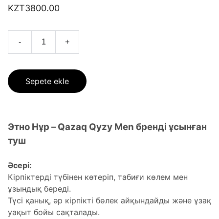
KZT3800.00
-
+
Sepete ekle
Этно Нұр – Qazaq Qyzy Men бренді ұсынған
туш
Әсері:
Кірпіктерді түбінен көтеріп, табиғи көлем мен
ұзындық береді.
Түсі қанық, әр кірпікті бөлек айқындайды және ұзақ
уақыт бойы сақталады.