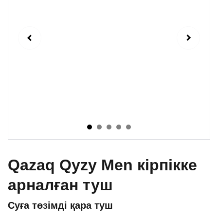
Qazaq Qyzy Men кірпікке
арналған туш
Суға төзімді қара туш