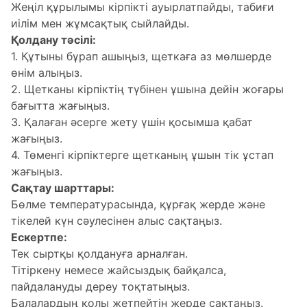
Жеңіл құрылымы кірпікті ауырлатпайды, табиғи
иілім мен жұмсақтық сыйлайды.
Қолдану тәсілі:
1. Құтыны бұрап ашыңыз, щеткаға аз мөлшерде
өнім алыңыз.
2. Щетканы кірпіктің түбінен ұшына дейін жоғары
бағытта жағыңыз.
3. Қалаған әсерге жету үшін қосымша қабат
жағыңыз.
4. Төменгі кірпіктерге щетканың ұшын тік ұстап
жағыңыз.
Сақтау шарттары:
Бөлме температурасында, құрғақ жерде және
тікелей күн сәулесінен алыс сақтаңыз.
Ескертпе:
Тек сыртқы қолдануға арналған.
Тітіркену немесе жайсыздық байқалса,
пайдалануды дереу тоқтатыңыз.
Балалардың қолы жетпейтін жерде сақтаңыз.