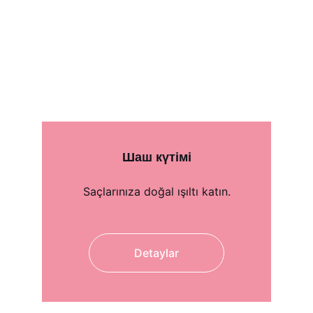
Шаш күтімі
Saçlarınıza doğal ışıltı katın.
Detaylar