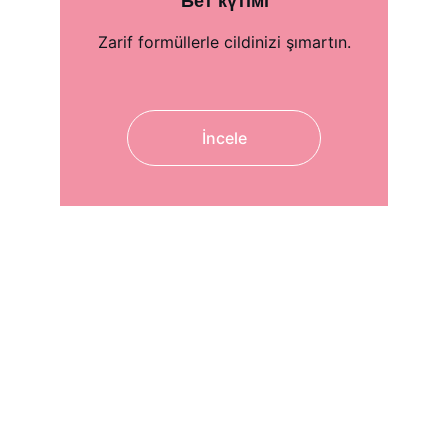
Бет күтімі
Zarif formüllerle cildinizi şımartın.
İncele