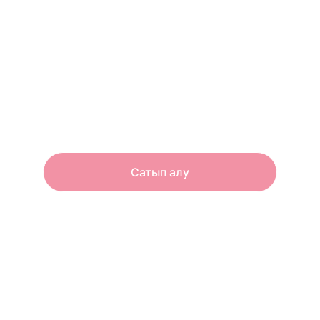
Qazaq Qyzy Men бренді әйелдердің терісіне 
қамқор болып, табиғи сұлулығын айқындау 
үшін жасалған. Біз сапаға, нәзіктікке және әр 
әйелдің даралығына ерекше мән береміз.
Сатып алу