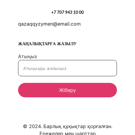
+7 707 943 10 00
qazaqqyzymen@email.com
ЖАҢАЛЫҚТАРҒА ЖАЗЫЛУ
Атыңыз
Жіберу
© 2024. Барлық құқықтар қорғалған.
Ережелер мен шарттар